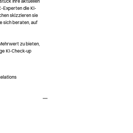
stück Ihre aktuellen
-Experten die KI-
chen skizzieren sie
 sich beraten, auf
Mehrwert zu bieten,
tige KI-Check-up
elations