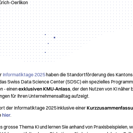
rich-Oerlikon
er
Informatiktage 2025
haben die Standortförderung des Kantons 
 das Swiss Data Science Center (SDSC) ein spezielles Programm f
n - einen
exklusiven KMU-Anlass
, der den Nutzen von KI näher 
ungen für Ihren Unternehmensalltag aufzeigt.
rt der Informatiktage 2025 inklusive einer
Kurzzusammenfassu
e
hier
.
as grosse Thema KI und lernen Sie anhand von Praxisbeispielen, w