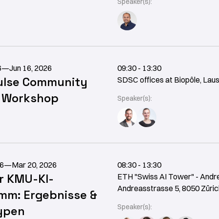
Speaker(s):
6
—
Jun 16, 2026
09:30 - 13:30
lse Community
SDSC offices at Biopôle, Lau
t Workshop
Speaker(s):
26
—
Mar 20, 2026
08:30 - 13:30
r KMU-KI-
ETH "Swiss AI Tower" - Andr
Andreasstrasse 5, 8050 Züric
mm: Ergebnisse &
Speaker(s):
ypen