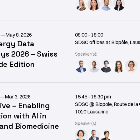
6
—
May 8, 2026
08:00 - 18:00
ergy Data
SDSC offices at Biopôle, Lau
ys 2026 – Swiss
Speaker(s):
e Edition
—
Mar 3, 2026
15:45 - 18:30 pm
ive – Enabling
SDSC @ Biopole, Route de la 
1010 Lausanne
ion with AI in
Speaker(s):
 and Biomedicine