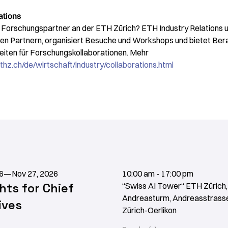
ations
Forschungspartner an der ETH Zürich? ETH Industry Relations un
n Partnern, organisiert Besuche und Workshops und bietet Ber
eiten für Forschungskollaborationen. Mehr
ethz.ch/de/wirtschaft/industry/collaborations.html
6
—
Nov 27, 2026
10:00 am - 17:00 pm
ghts for Chief
“Swiss AI Tower“ ETH Zürich,
Andreasturm, Andreasstrasse
ives
Zürich-Oerlikon