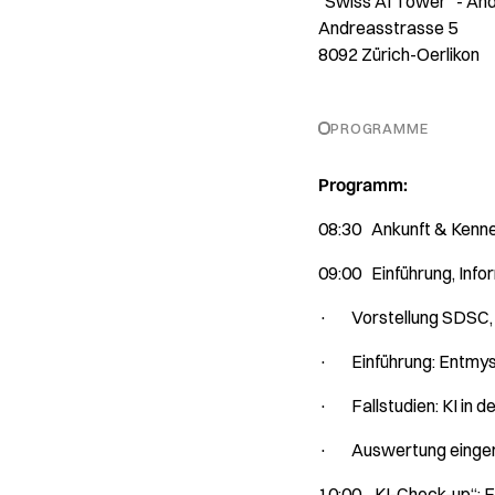
“Swiss AI Tower" - An
Andreasstrasse 5
8092 Zürich-Oerlikon
PROGRAMME
Programm:
08:30 Ankunft & Kennen
09:00 Einführung, Inf
· Vorstellung SDSC, S
· Einführung: Entmyst
· Fallstudien: KI in de
· Auswertung eingere
10:00 „KI-Check-up“: E