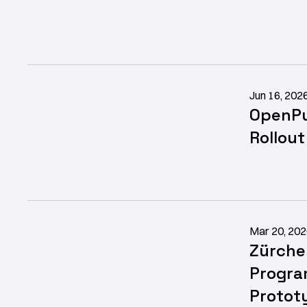
Jun 16, 202
OpenPu
Rollou
Mar 20, 20
Zürche
Progra
Protot