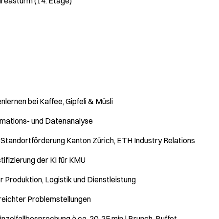
dreasturm (14. Etage)
lernen bei Kaffee, Gipfeli & Müsli
ormations- und Datenanalyse
tandortförderung Kanton Zürich, ETH Industry Relations
ifizierung der KI für KMU
r Produktion, Logistik und Dienstleistung
ichter Problemstellungen
inzelfallbesprechung à ca. 20-25 min | Brunch-Buffet