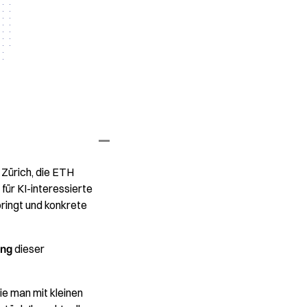
Zürich, die ETH
ür KI-interessierte
bringt und konkrete
ng
dieser
ie man mit kleinen