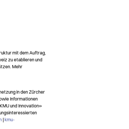
uktur mit dem Auftrag,
iz zu etablieren und
ützen. Mehr
netzung in den Zürcher
sowie Informationen
«KMU und Innovation»
lungsinteressierten
h
|
kmu-