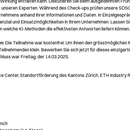
e Wirkung entfalten kann. Diskutieren Sie beim ausgedehnten Früh
 unseren Experten. Während des Check-ups prüfen unsere SDSC
ernehmens anhand Ihrer Informationen und Daten. In Einzelgesprä
enzial und Einsatzmöglichkeiten in Ihrem Unternehmen. Lassen Sie
 welche KI-Methoden die effektivsten Antworten liefern können.
en:
Die Teilnahme war kostenfrei. Um Ihnen den grösstmöglichen 
 Teilnehmenden klein. Bewerben Sie sich jetzt für dieses einzigar
uss war Freitag, der 14.03.2025.
e Center, Standortförderung des Kantons Zürich, ETH Industry R
unch