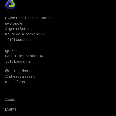
Swiss Data Science Center
@ Biopôle
Arginine Building
Route de la Corniche 17
1010 Lausanne
@ EPFL
INN Building, Station 14
1015 Lausanne
@ ETH Zurich
Andreasstrasse 5
8092 Zürich
About
Events